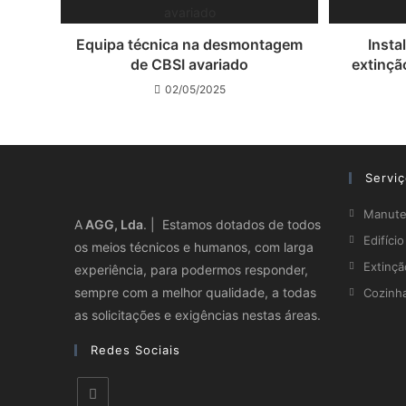
Equipa técnica na desmontagem
Insta
de CBSI avariado
extinçã
02/05/2025
Servi
Manuten
A
AGG, Lda
. | Estamos dotados de todos
Edifíci
os meios técnicos e humanos, com larga
Extinçã
experiência, para podermos responder,
sempre com a melhor qualidade, a todas
Cozinh
as solicitações e exigências nestas áreas.
Redes Sociais