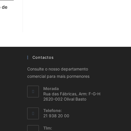
o de
Contactos
Consulte o nosso departamento
comercial para mais pormenores
Morada
Rua das Fábricas, Arm: F-G-H
2620-002 Olival Basto
Telefone:
21 938 20 00
Tlm: