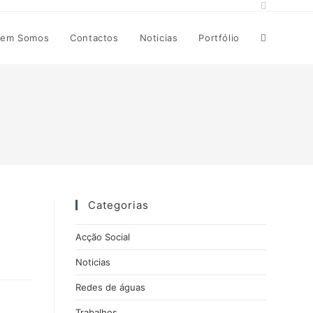
Toggle
em Somos
Contactos
Noticias
Portfólio
website
search
Categorias
Acção Social
Noticias
Redes de águas
Trabalhos