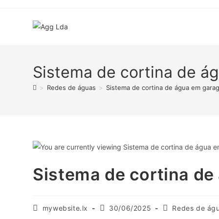
Skip
to
content
Sistema de cortina de á
>
Redes de águas
>
Sistema de cortina de água em gara
Sistema de cortina d
Post
Post
Post
mywebsite.lx
30/06/2025
Redes de ág
author:
published:
category: