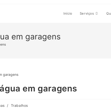
Início
Serviços
Qu
gua em garagens
gens
e água em garagens
uas
/
Trabalhos