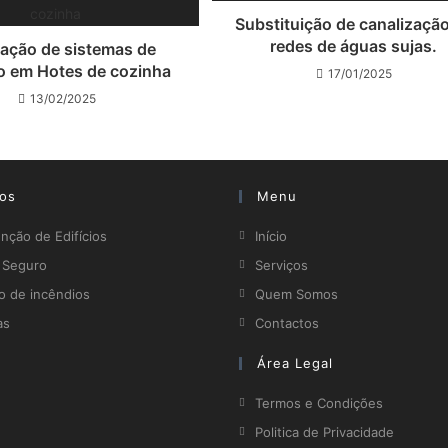
Substituição de canalizaçã
redes de águas sujas.
lação de sistemas de
o em Hotes de cozinha
17/01/2025
13/02/2025
ços
Menu
ção de Edifícios
Início
o Seguro
Serviços
o de incêndios
Quem Somos
as
Contactos
Área Legal
Termos e Condições
Politica de Privacidade